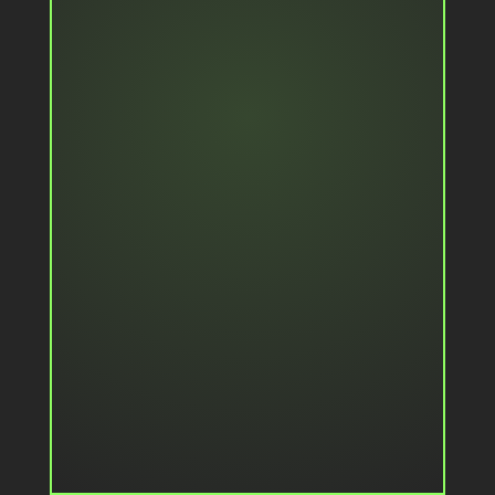
Alles aus einer Hand statt vieler
Dienstleister
Kreativität & Innovation statt Routine
Absolute Budgettreue statt
Überraschungen
24/7 für die Kunden da
Begeisterung & Motivation statt
Langeweile
Menschenorientiert: Wir sind die am
Besten bewertete Event Agentur auf
Kununu im DACH Raum und Top 3
Arbeitgeber bei Great Place to Work