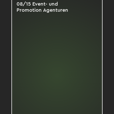
08/15 Event- und
Promotion Agenturen
Mittelmäßige Eventmanager*innen
Kein Prozess, die Marke erlebbar zu
machen
Wenig Erfahrung mit internationalen
Brands
Lokale Ortskenntnisse
Schwer erreichbar
Standard-Eventkonzepte