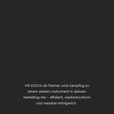
Unser USP – dein Wettbewerbs­
vorteil
Erlebnis statt „Proben verteilen“: Wir
inszenieren Sampling als Markenkontakt,
der in Erinnerung bleibt.
DACH-Expertise: Lokale Marktkenntnis,
verlässliche Partner und Teams in
Österreich, Deutschland und der Schweiz.
Innovative Ansätze: Kombination von Live-
Sampling mit digitalen Touchpoints,
Gamification und Content.
Mit KESCH als Partner wird Sampling zu
einem starken Instrument in deinem
Marketing-Mix – effizient, markenkonform
und messbar erfolgreich.