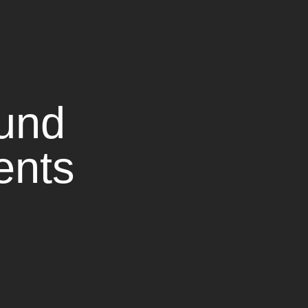
 und
ents