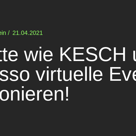
in /
21.04.2021
itte wie KESCH
so virtuelle Ev
ionieren!