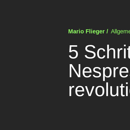
Mario Flieger /
Allgeme
5 Schr
Nespres
revolut