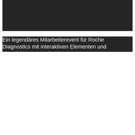
Ein legendäres Mitarbeiterevent für Roche
Diagnostics mit interaktiven Elementen und
einer fulminanter Aftershow Party
BRIEFING
Das Ziel war es, ein anspruchsvolles und
interaktives Mitarbeiterevent für rund 200
Mitarbeitende von Roche Diagnostics zu
gestalten. Das Event sollte das Motto
„Growing Together, Celebrating Together“
widerspiegeln und den Teamgeist stärken.
Zusätzlich wünschte sich der Kunde eine