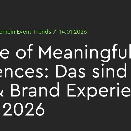
emein,Event Trends /
14.01.2026
e of Meaningfu
nces: Das sind
& Brand Experi
 2026