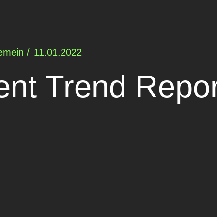
emein /
11.01.2022
ent Trend Repor