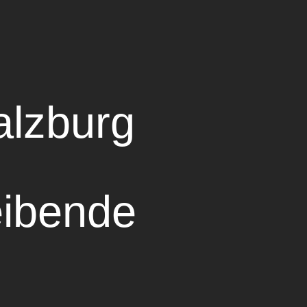
alzburg
eibende