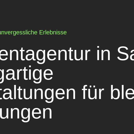
 unvergessliche Erlebnisse
entagentur in S
gartige
altungen für bl
rungen