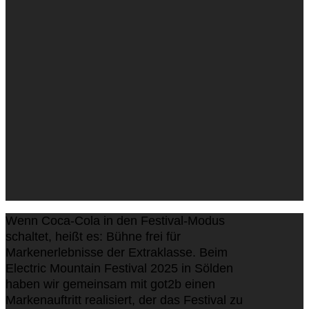
Wenn Coca-Cola in den Festival-Modus
schaltet, heißt es: Bühne frei für
Markenerlebnisse der Extraklasse. Beim
Electric Mountain Festival 2025 in Sölden
haben wir gemeinsam mit got2b einen
Markenauftritt realisiert, der das Festival zu