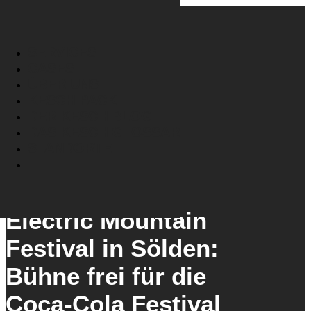
SERVICES
CASES
ÜBER UNS
KESCH PACK
DER KESCH BLOG
DAS KESCH GLOSSAR
STANDORTE
PROJEKT
Electric Mountain
Festival in Sölden:
Bühne frei für die
Coca-Cola Festival