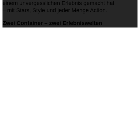
einem unvergesslichen Erlebnis gemacht hat
– mit Stars, Style und jeder Menge Action.
Zwei Container – zwei Erlebniswelten
Im Zentrum des Festivalgeländes
positionierten wir zwei gebrandete
Container, die unterschiedlicher nicht hätten
sein können – und doch eines gemeinsam
hatten: Sie machten Coca-Cola hautnah
erlebbar.
Der Bar-Container direkt neben der
Mainstage war
the place to be
für durstige
Festivalgäste und VIPs. Gekrönt wurde das
Setup durch ein exklusives Highlight: ein
Meet & Greet mit Star-DJ Steve Aoki – direkt
auf dem Dach des Containers. Näher kommt
man dem Beat nicht.