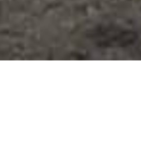
Du bist jemand, der sich immer
persönlich und fachlich weiterbildet
und strebst es an, dein bestest Ich zu
sein?