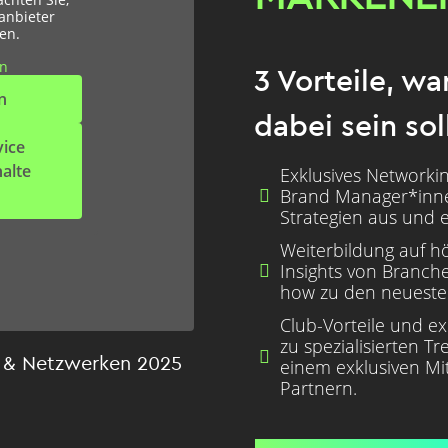
anbieter
en.
en
3 Vorteile, w
n
dabei sein sol
vice
alte
Exklusives Networki
Brand Manager*inne

Strategien aus und e
Weiterbildung auf h
Insights von Branch

how zu den neueste
Club-Vorteile und e
zu spezialisierten Tr

& Netzwerken 2025
einem exklusiven Mit
Partnern.