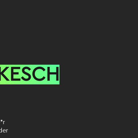
KESCH
*r
der