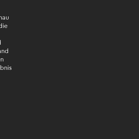
nau
die
d
and
en
bnis