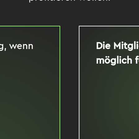
ig, wenn
Die Mitgli
möglich f
eine Marke eines
Dienstlei
Medienver
uchst, um deine
Personen
chen.
Managem
munity bewegen
Personen 