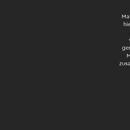
Ma
hi
ge
M
zus