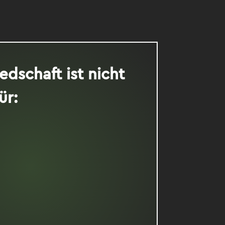
edschaft ist nicht
ür:
ster, Agenturen und
treter
 ohne Erfahrung im Brand
ent
die keine Marke