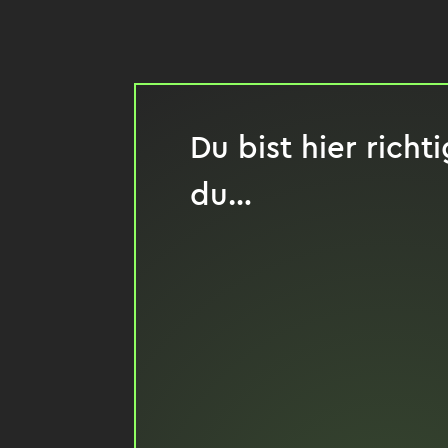
Du bist hier richt
du…
... verantwortlich für 
Unternehmens bist.
... nach neuen Ideen s
Marke erlebbar zu ma
... dich in einer Com