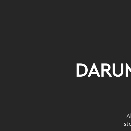
DARUM
A
st