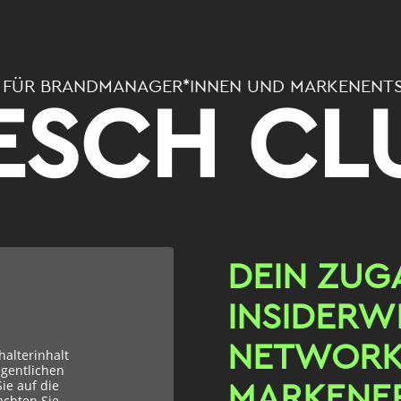
 FÜR
BRANDMANAGER
*I
NNEN
UND MARKENENTS
ESCH CL
DEIN ZUG
INSIDERW
NETWORK
halterinhalt
igentlichen
Sie auf die
MARKENER
achten Sie,